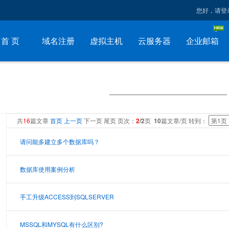
您好，请登
首 页
域名注册
虚拟主机
云服务器
企业邮箱
共
16
篇文章
首页
上一页
下一页 尾页 页次：
2
/2
页
10
篇文章/页 转到：
请问能多建立多个数据库吗？
数据库使用案例分析
手工升级ACCESS到SQLSERVER
MSSQL和MYSQL有什么区别?