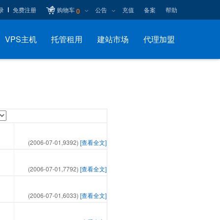
录
免费注册
购物车
公告
充值
备案
帮助
0
VPS主机
托管租用
建站市场
代理加盟
(2006-07-01,
9392
)
[查看全文]
(2006-07-01,
7792
)
[查看全文]
(2006-07-01,
6033
)
[查看全文]