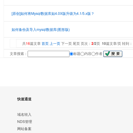
[原创]如何将Mysql数据库如4.0X版升级为4.1/5.x版？
如何备份及导入mysql数据库(图形版)
共
16
篇文章
首页
上一页
下一页 尾页 页次：
2
/2
页
10
篇文章/页 转到
文章搜索：
标题
内容
作者
快速通道
域名转入
NDS管理
网站备案