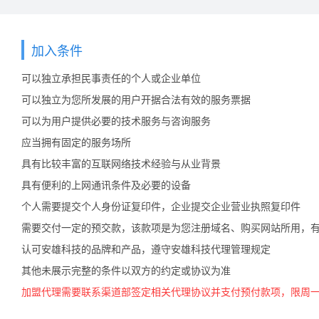
加入条件
适合代理群体：
需要独立网站的代理能给客
可以独立承担民事责任的个人或企业单位
但又不想投入资金或缺乏技
可以独立为您所发展的用户开据合法有效的服务票据
功 能：
强大的代理平台!您想要的
可以为用户提供必要的技术服务与咨询服务
应当拥有固定的服务场所
售后支持
使用方便
功
具有比较丰富的互联网络技术经验与从业背景
加入条件：
安雄科技任意级别的代理商
具有便利的上网通讯条件及必要的设备
个人需要提交个人身份证复印件，企业提交企业营业执照复印件
平台价格：
完全免费
需要交付一定的预交款，该款项是为您注册域名、购买网站所用，
认可安雄科技的品牌和产品，遵守安雄科技代理管理规定
其他未展示完整的条件以双方的约定或协议为准
适合代理群体：
拥有网站的站长等
加盟代理需要联系渠道部签定相关代理协议并支付预付款项，限周
功 能：
该模式主要是通过你网站上
子商务平台时， 系统会自