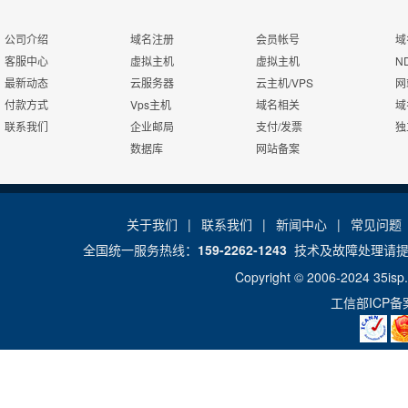
立即注册>>
用户的选择！国内专业主机服务商, ICANN、CNNIC双认证
注册商，被CNNIC评为四级星注册服务机构，与我们合作可
公司介绍
域名注册
会员帐号
域
的后顾之忧，服务品质有保障！
客服中心
虚拟主机
虚拟主机
N
最新动态
云服务器
云主机/VPS
网
付款方式
Vps主机
域名相关
域
联系我们
企业邮局
支付/发票
独
在线申请代理
数据库
网站备案
在线申请>>
给力的分销平台
关于我们
|
联系我们
|
新闻中心
|
常见问题
加盟立即拥有一个独立的分销平台系统，其中包括会员注册
册、虚拟主机、企业邮局、数据库、 即时开通管理，在线支
全国统一服务热线：
159-2262-1243
技术及故障处理请
能，只要代理账号上有足够的预付款，您的用户随时可以在
Copyright © 2006-2024
35isp
渠道专员为您提升级别
在线开通业务， 独家提供"客服托管"功能，可在代理平台或
工信部ICP
面板以您的身份代答您客户的问题，既能保护您的独立品牌
除售后服务压力。