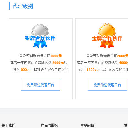
代理级别
加到你的代理号之下,并按
加入条件：
安雄科技注册用户
首次预付款最低金额
1000元
首次预付款最低金额
2000
或者一年内累计消费额达到
2000元
后，
或者一年内累计消费额达到
400
预付
600元
可以升级为银牌合作伙伴
预付
1200元
可以升级为金牌合
免费赠送代理平台
免费赠送代理平台
做省心的分销商
注册成为用户
关于我们
产品与服务
常见问题
快
安雄科技拥有良好的口碑、高品质的产品和服务，18年经营，