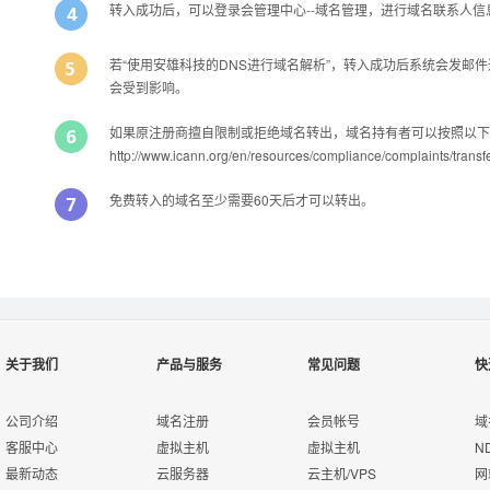
转入成功后，可以登录会管理中心--域名管理，进行域名联系人
若“使用安雄科技的DNS进行域名解析”，转入成功后系统会发邮
会受到影响。
如果原注册商擅自限制或拒绝域名转出，域名持有者可以按照以下
http://www.icann.org/en/resources/compliance/compla
免费转入的域名至少需要60天后才可以转出。
Q
能否转入后办理过户？
提示：
A
关于我们
产品与服务
常见问题
快
可以的，只要您有域名转移密码，可以在转入过程中或转入成功后直接修
公司介绍
域名注册
会员帐号
域
Q
域名转移过程中还可以正常解析吗？
转入域名产品名称
客服中心
虚拟主机
虚拟主机
N
A
转移过程中，DNS解析不会受到影响。如果您选择的是“转入成功后自动修
最新动态
云服务器
云主机/VPS
网
理中心添加好这个域名的解析记录。