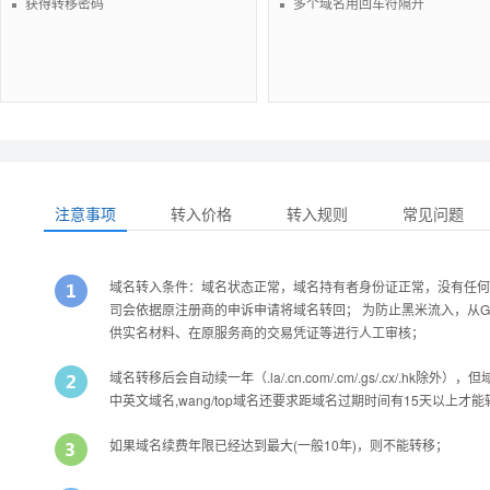
获得转移密码
多个域名用回车符隔开
注意事项
转入价格
转入规则
常见问题
域名转入条件：域名状态正常，域名持有者身份证正常，没有任何
司会依据原注册商的申诉申请将域名转回； 为防止黑米流入，从Godad
供实名材料、在原服务商的交易凭证等进行人工审核；
域名转移后会自动续一年（.la/.cn.com/.cm/.gs/.cx/
中英文域名,wang/top域名还要求距域名过期时间有15天以上才
如果域名续费年限已经达到最大(一般10年)，则不能转移；