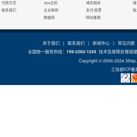
付款方式
Vps主机
域名相关
域
国际域名com
联系我们
企业邮局
支付/发票
独
数据库
网站备案
国际域名net
国际域名org
关于我们
|
联系我们
|
新闻中心
|
常见问题
CN域名
全国统一服务热线：
159-2262-1243
技术及故障处理请
Copyright © 2006-2024
35isp
国际域名.cc
工信部ICP
中文国际域名
中文国内域名
中文cc域名
国内中文cn域名