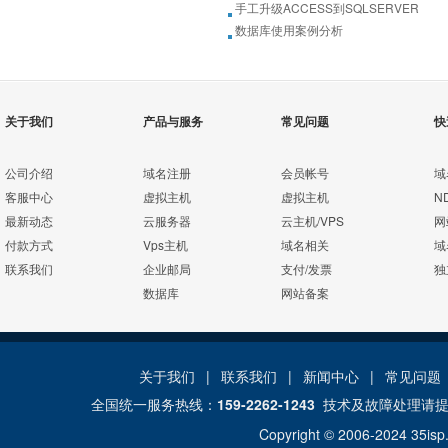
手工升级ACCESS到SQLSERVER
数据库使用案例分析
关于我们
产品与服务
常见问题
快
公司介绍
域名注册
会员帐号
域
客服中心
虚拟主机
虚拟主机
N
最新动态
云服务器
云主机/VPS
网
付款方式
Vps主机
域名相关
域
联系我们
企业邮局
支付/发票
独
数据库
网站备案
关于我们
|
联系我们
|
新闻中心
|
常见问题
全国统一服务热线：
159-2262-1243
技术及故障处理请
Copyright © 2006-2024
35isp