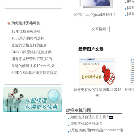
[
网
[
虚
[
虚
如何用asp的jmail发邮件？
为何选择安雄科技
文章搜索：
18年优质服务经验
10万用户的共同选择
更低的价格更好的服务
最新图片文章
CNNIC四星级认证服务商
拥有正规经营许可证(ICP)
先进的解析技术10分钟生效
6组DNS负载均衡更快更稳定
如何更有效的过滤病毒/垃圾邮
如何
件!
虚拟主机问题
如何选择合适的云主机?
虚拟主机如何升级？
[原创]如何用php结合phpmailer发...