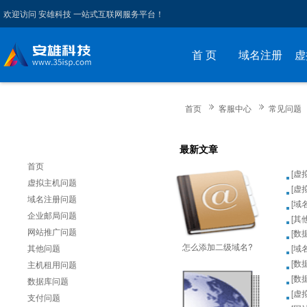
欢迎访问 安雄科技 一站式互联网服务平台！
首 页
域名注册
虚
首页
客服中心
常见问题
最新文章
首页
[
虚
虚拟主机问题
[
虚
域名注册问题
[
域
企业邮局问题
[
其
网站推广问题
[
数
怎么添加二级域名?
其他问题
[
域
[
数
主机租用问题
[
数
数据库问题
[
虚
支付问题