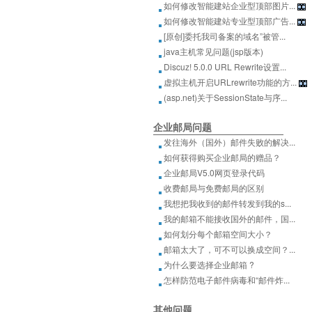
如何修改智能建站企业型顶部图片...
如何修改智能建站专业型顶部广告...
[原创]委托我司备案的域名”被管...
java主机常见问题(jsp版本)
Discuz! 5.0.0 URL Rewrite设置...
虚拟主机开启URLrewrite功能的方...
(asp.net)关于SessionState与序...
企业邮局问题
发往海外（国外）邮件失败的解决...
如何获得购买企业邮局的赠品？
企业邮局V5.0网页登录代码
收费邮局与免费邮局的区别
我想把我收到的邮件转发到我的s...
我的邮箱不能接收国外的邮件，国...
如何划分每个邮箱空间大小？
邮箱太大了，可不可以换成空间？...
为什么要选择企业邮箱 ?
怎样防范电子邮件病毒和“邮件炸...
其他问题