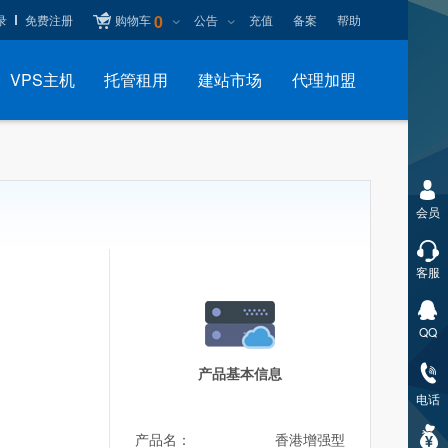
0
录
免费注册
购物车
公告
充值
备案
帮助
VPS主机
托管租用
建站市场
代理加盟
会员
客服
QQ
产品基本信息
电话
产品名：
香港增强型