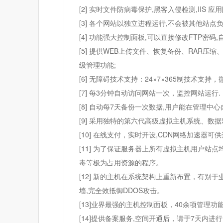
[2] 实时文件防病毒保护,黑客入侵检测,IIS 
[3] 各个网站以独立进程运行,不会被其他站点负
[4] 功能强大控制面板,可以直接修改FTP密码
[5] 提供WEB上传文件、恢复备份、RAR
级管理功能;
[6] 无障碍技术支持：24×7×365制技术支
[7] 每3分钟自动访问网站一次，监控网站运行.
[8] 自动每7天备份一次数据,用户能在管理中心
[9] 采用独特的第六代高级虚拟主机系统、数
[10] 在线支付，实时开设,CDN网络加速
[11] 为了保证服务器上所有虚拟主机用户站
毒等极为占用资源的程序。
[12] 新的主机在系统架构上重新布置，有别
墙,完全效抵御DDOS攻击。
[13]业界最强的主机控制面板，40余项管理
[14]提供备案服务,空间开通后，请于7天内进