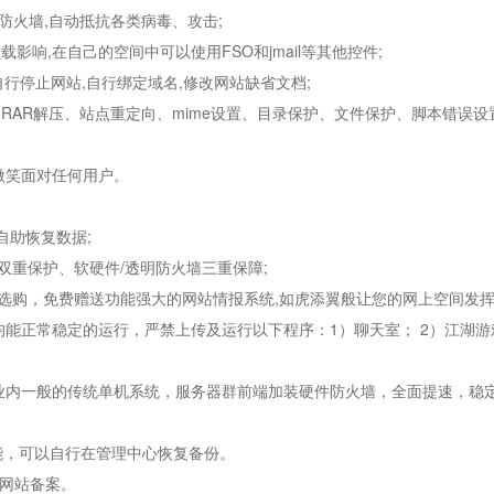
应用防火墙,自动抵抗各类病毒、攻击;
载影响,在自己的空间中可以使用FSO和jmail等其他控件;
,自行停止网站,自行绑定域名,修改网站缺省文档;
压缩、RAR解压、站点重定向、mime设置、目录保护、文件保护、脚本错误
持，微笑面对任何用户。
自助恢复数据;
据双重保护、软硬件/透明防火墙三重保障;
器可供选购，免费赠送功能强大的网站情报系统,如虎添翼般让您的网上空间发挥
点均能正常稳定的运行，严禁上传及运行以下程序：1）聊天室； 2）江湖游戏
于业内一般的传统单机系统，服务器群前端加装硬件防火墙，全面提速，稳定
功能，可以自行在管理中心恢复备份。
行网站备案。